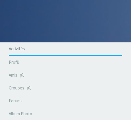
Activités
Profil
Amis
0
Groupes
0
Forums
Album Photo