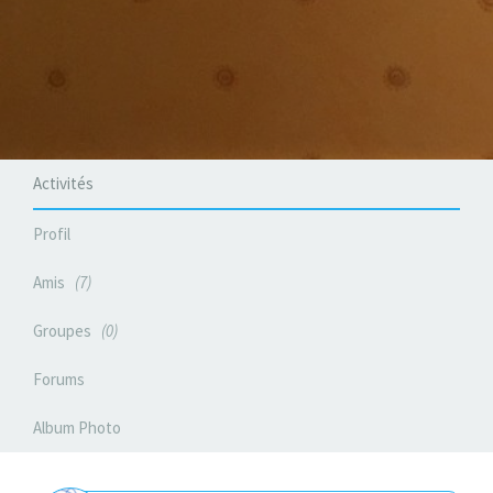
Activités
Profil
Amis
7
Groupes
0
Forums
Album Photo