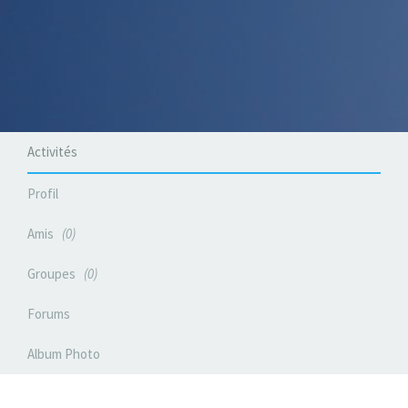
Activités
Profil
Amis
0
Groupes
0
Forums
Album Photo