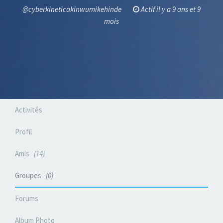
@cyberkineticakinwumikehinde
Actif il y a 9 ans et 9
mois
Activités
Profil
Amis
14
Groupes
0
Forums
Album Photo