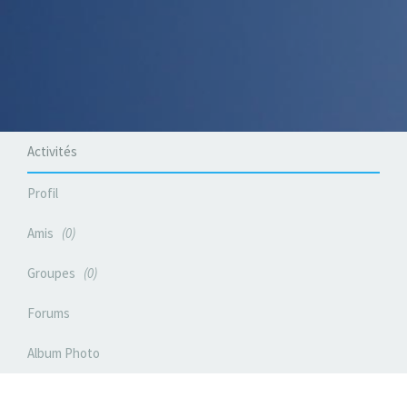
Activités
Profil
Amis
0
Groupes
0
Forums
Album Photo