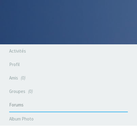
Activités
Profil
Amis
0
Groupes
0
Forums
Album Photo