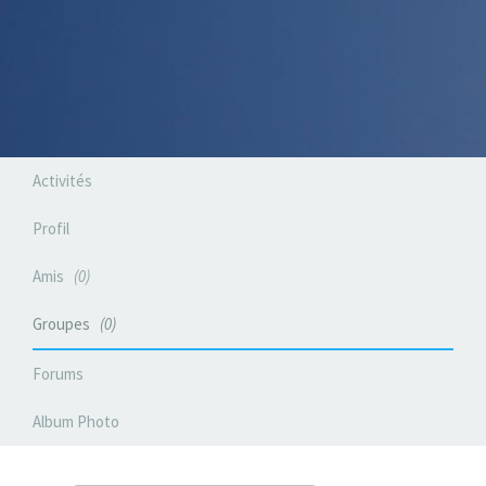
Activités
Profil
Amis
0
Groupes
0
Forums
Album Photo