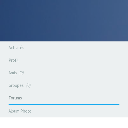
Activités
Profil
Amis
9
Groupes
0
Forums
Album Photo