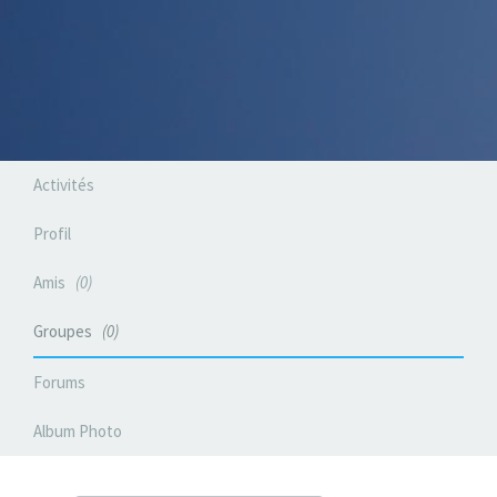
Activités
Profil
Amis
0
Groupes
0
Forums
Album Photo