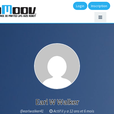
Login
Inscription
Earl W Walker
@earlwalker41
Actif il y a 12 ans et 6 mois