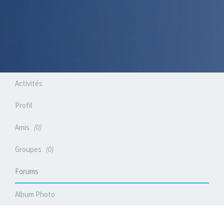
Activités
Profil
Amis
0
Groupes
0
Forums
Album Photo