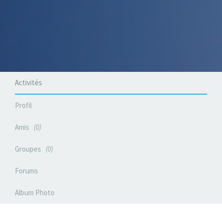
Activités
Profil
Amis
0
Groupes
0
Forums
Album Photo