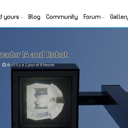
d yours
Blog
Community
Forum
Galler
mador IA and Robot
Actif il y a 1 jour et 8 heures