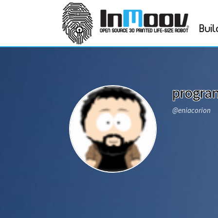
Buil
progra
@eniacorion