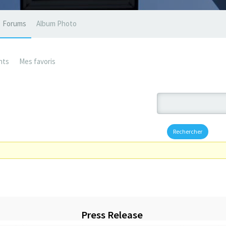
Forums
Album Photo
nts
Mes favoris
Press Release