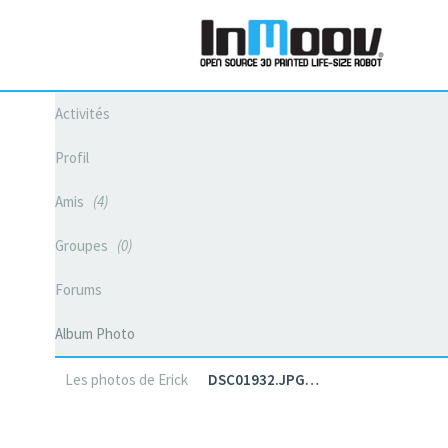
Activités
Profil
Amis
4
Groupes
0
Forums
Album Photo
Les photos de Erick
DSC01932.JPG…