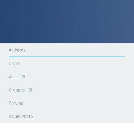
Activités
Profil
Amis
0
Groupes
0
Forums
Album Photo