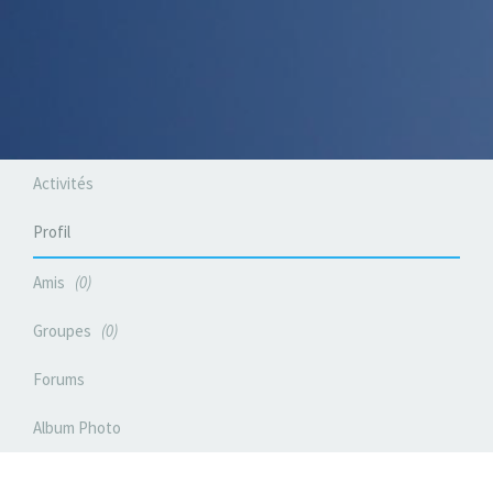
Activités
Profil
Amis
0
Groupes
0
Forums
Album Photo