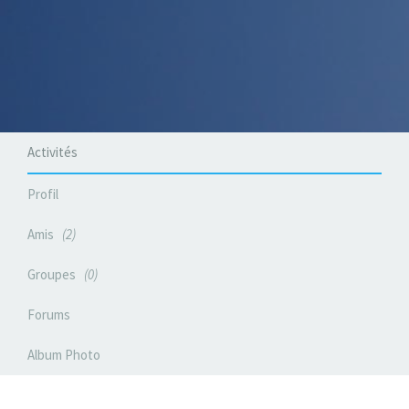
Activités
Profil
Amis
2
Groupes
0
Forums
Album Photo