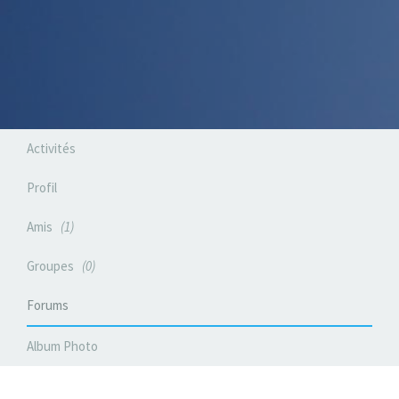
Activités
Profil
Amis
1
Groupes
0
Forums
Album Photo