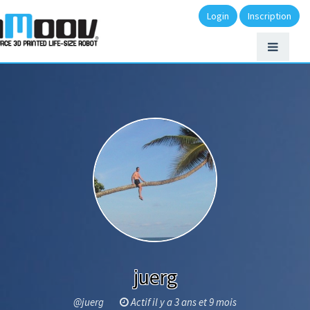
Login
Inscription
juerg
@juerg
Actif il y a 3 ans et 9 mois