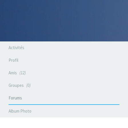
Activités
Profil
Amis
12
Groupes
0
Forums
Album Photo