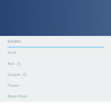
Activités
Profil
Amis
0
Groupes
0
Forums
Album Photo