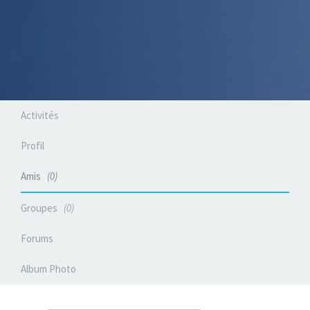
Activités
Profil
Amis
0
Groupes
0
Forums
Album Photo