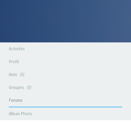
Activités
Profil
Amis
0
Groupes
0
Forums
Album Photo