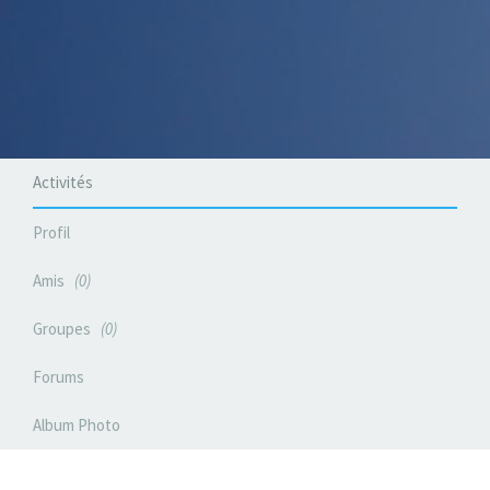
Activités
Profil
Amis
0
Groupes
0
Forums
Album Photo