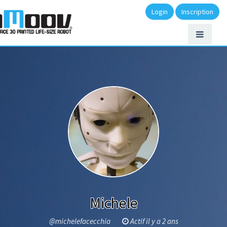
Login
Inscription
Michele
@michelefacecchia
Actif il y a 2 ans