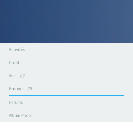
Activités
Profil
Amis
0
Groupes
0
Forums
Album Photo