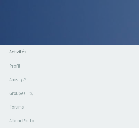
Activités
Profil
Amis
2
Groupes
0
Forums
Album Photo