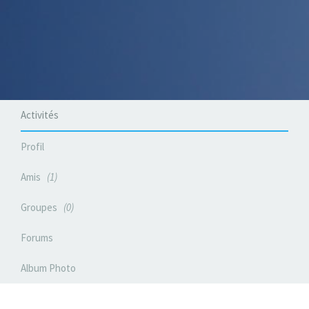
Activités
Profil
Amis
1
Groupes
0
Forums
Album Photo