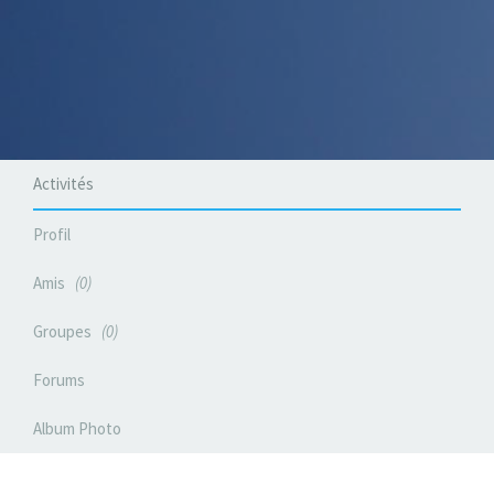
Activités
Profil
Amis
0
Groupes
0
Forums
Album Photo