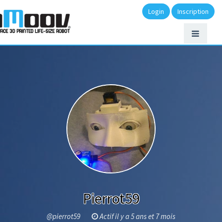
Login
Inscription
Pierrot59
@pierrot59
Actif il y a 5 ans et 7 mois