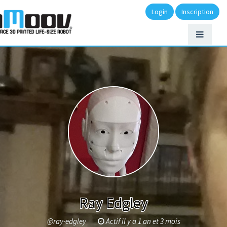
Login
Inscription
Ray Edgley
@ray-edgley
Actif il y a 1 an et 3 mois