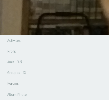
Activités
Profil
Amis
12
Groupes
0
Forums
Album Photo