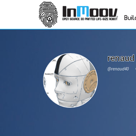
Buil
renaud
@renaud40