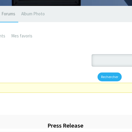
Forums
Album Photo
nts
Mes favoris
Press Release