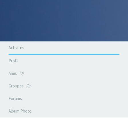
Activités
Profil
Amis
0
Groupes
0
Forums
Album Photo