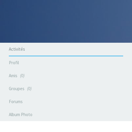
Activités
Profil
Amis
0
Groupes
0
Forums
Album Photo