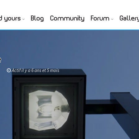
d yours
Blog
Community
Forum
Galler
e
n
Actif il y a 6 ans et 5 mois