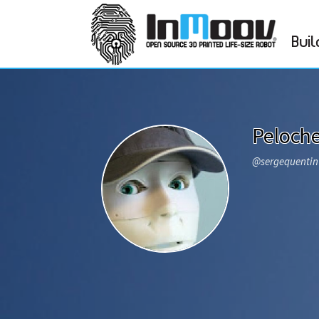
Buil
Peloch
@sergequenti