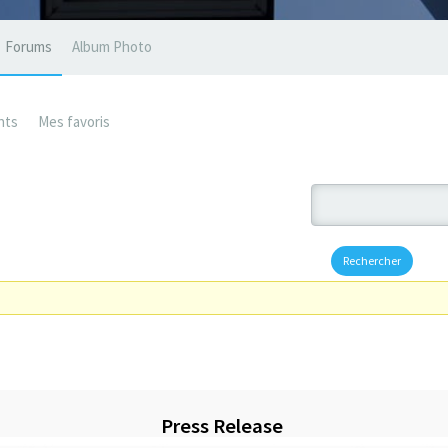
Forums
Album Photo
nts
Mes favoris
Press Release