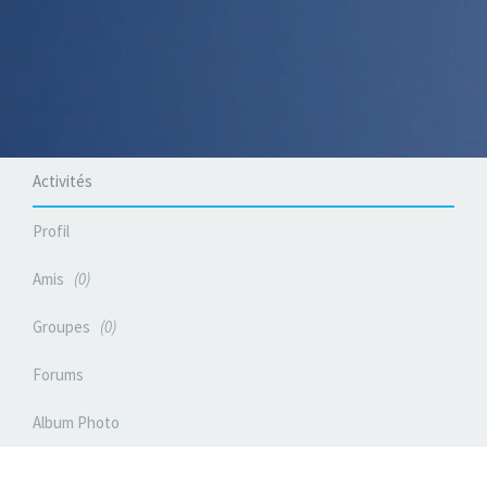
Activités
Profil
Amis
0
Groupes
0
Forums
Album Photo