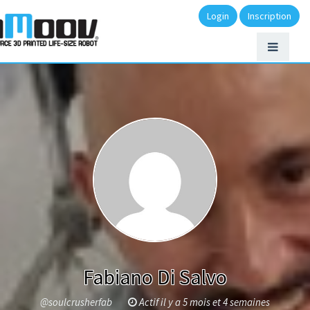
Login
Inscription
Fabiano Di Salvo
@soulcrusherfab
Actif il y a 5 mois et 4 semaines