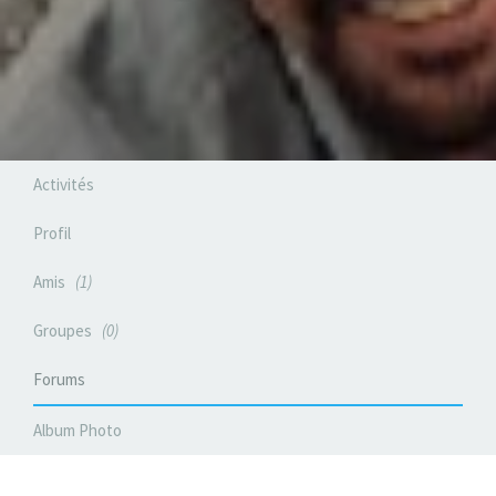
Activités
Profil
Amis
1
Groupes
0
Forums
Album Photo