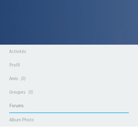
Activités
Profil
Amis
0
Groupes
0
Forums
Album Photo