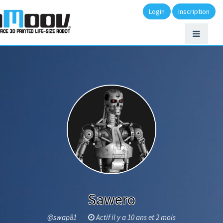
Login
Inscription
Sawero
@swap81
Actif il y a 10 ans et 2 mois