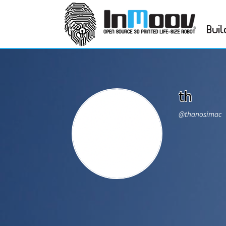
Buil
th
@thanosimac