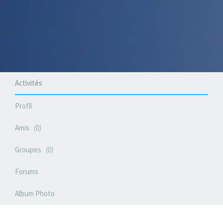
Activités
Profil
Amis
0
Groupes
0
Forums
Album Photo