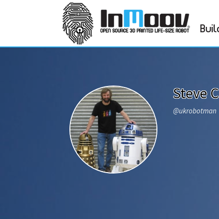
Buil
Steve C
@ukrobotman