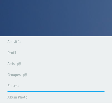
Activités
Profil
Amis
0
Groupes
0
Forums
Album Photo