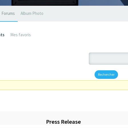
Forums
Album Photo
ts
Mes favoris
Press Release