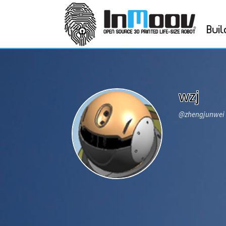
Buil
wzj
@zhengjunwei