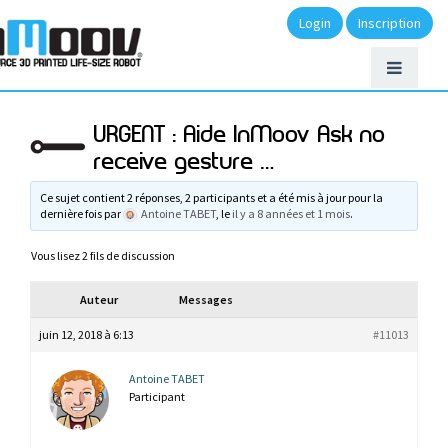
Login
Inscription
URGENT : Aide InMoov Ask no
receive gesture …
Ce sujet contient 2 réponses, 2 participants et a été mis à jour pour la
dernière fois par
Antoine TABET
, le
il y a 8 années et 1 mois
.
Vous lisez 2 fils de discussion
Auteur
Messages
juin 12, 2018 à 6:13
#11013
Antoine TABET
Participant