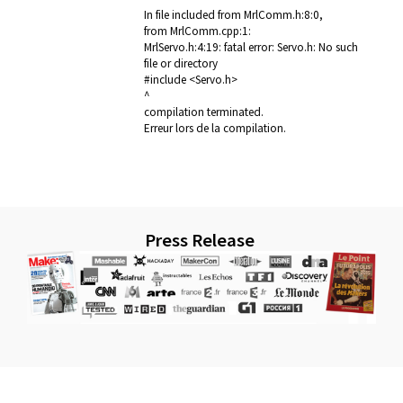
In file included from MrlComm.h:8:0,
from MrlComm.cpp:1:
MrlServo.h:4:19: fatal error: Servo.h: No such
file or directory
#include <Servo.h>
^
compilation terminated.
Erreur lors de la compilation.
Press Release