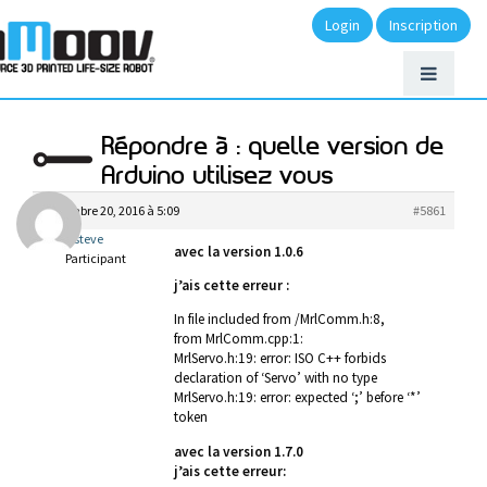
Login
Inscription
Répondre à : quelle version de
Arduino utilisez vous
novembre 20, 2016 à 5:09
#5861
steve
avec la version 1.0.6
Participant
j’ais cette erreur :
In file included from /MrlComm.h:8,
from MrlComm.cpp:1:
MrlServo.h:19: error: ISO C++ forbids
declaration of ‘Servo’ with no type
MrlServo.h:19: error: expected ‘;’ before ‘*’
token
avec la version 1.7.0
j’ais cette erreur: