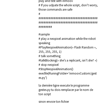
play and test with inmoov
# If you udpate the whole script, don’t worry,
those commands are safe
#
###################################
###################################
########
#sample
# play a neopixel animation while the robot
speaking
#PlayNeopixelAnimation(« Flash Random »,
255, 255, 255, 1)
# talk something
#talkBlocking(« she’s a replicant, isn’t she? »)
# stop neopixel
#StopNeopixelAnimation()
execfile(RuningFolder+’inmoovCustom/gest
es.py’)
la dernière ligne execute le programme
gestes.py tu dois remplacer par le nom de
ton script
sinon envoie ton fichier