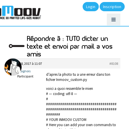
Login
Inscription
Répondre à : TUTO dicter un
texte et envoi par mail a vos
amis
mars 28, 2017 à 11:07
#8108
lecagnois
d’apres la photo tu a une erreur dans ton
Participant
fichier Inmoov_custom.py
voici a quoi ressemble le mien
# — coding: utf-8 —
#
###################################
###################################
#######
# YOUR INMOOV CUSTOM
# Here you can add your own commands to