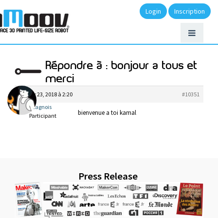
Login
Inscription
Répondre à : bonjour a tous et
merci
janvier 23, 2018 à 2:20
#10351
lecagnois
bienvenue a toi kamal
Participant
Press Release