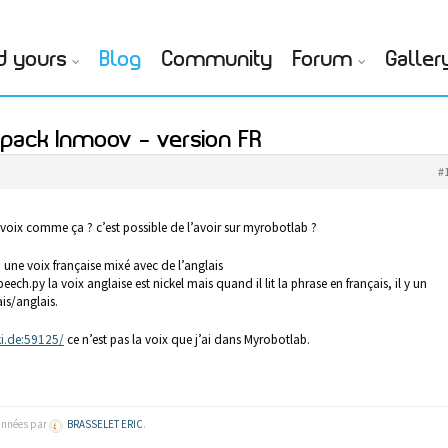
d yours
Blog
Community
Forum
Galler
pack Inmoov – version FR
#
voix comme ça ? c’est possible de l’avoir sur myrobotlab ?
 une voix française mixé avec de l’anglais
eech.py la voix anglaise est nickel mais quand il lit la phrase en français, il y un
is/anglais.
ki.de:59125/
ce n’est pas la voix que j’ai dans Myrobotlab.
8 années par
BRASSELET ERIC
.