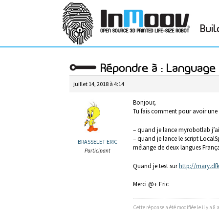
Buil
Répondre à : Language 
juillet 14, 2018 à 4:14
Bonjour,
Tu fais comment pour avoir une 
– quand je lance myrobotlab j’ai
– quand je lance le script LocalSp
BRASSELET ERIC
mélange de deux langues França
Participant
Quand je test sur
http://mary.df
Merci @+ Eric
Cette réponse a été modifiée le il y a 