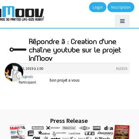
Login
Inscription
Répondre à : Creation d'une
chaîne youtube sur le projet
InMoov
février 2, 2019 à 1:00
#12325
lecagnois
bon projet a vous
Participant
Press Release