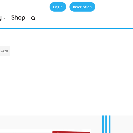
Login
Inscription
y
Shop
12428