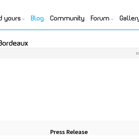
d yours
Blog
Community
Forum
Galler
 Bordeaux
#
Press Release