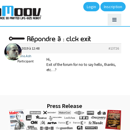
Login
Inscription
Répondre à : clck exit
avril 6, 2019 à 12:48
#13726
Bruno.Ash
Hi,
Participant
Exit of the forum for no to say hello, thanks,
etc…?
Press Release