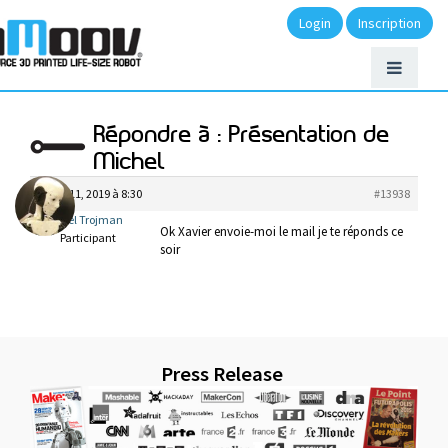
Login
Inscription
Répondre à : Présentation de
Michel
juillet 11, 2019 à 8:30
#13938
michel Trojman
Ok Xavier envoie-moi le mail je te réponds ce
Participant
soir
Press Release