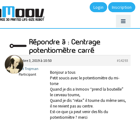
Login
Inscription
Répondre à : Centrage
potentiomètre carré
décembre 3, 2019 à 10:50
#14293
michel Trojman
Bonjour a tous
Participant
Petit soucis avec le potentiomètre du mi-
torse
Quand je dis a Inmoov “prend la bouteille”
le cerveau tourne,
Quand je dis “relax” il tourne du même sens,
il ne revient pas au centre.
Est-ce-que ça peut venir des fils du
potentiomètre ? merci