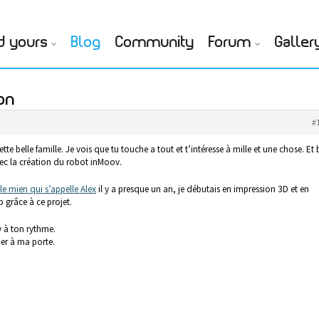
d yours
Blog
Community
Forum
Galler
on
#
e belle famille. Je vois que tu touche a tout et t’intéresse à mille et une chose. Et 
vec la création du robot inMoov.
le mien qui s’appelle Alex
il y a presque un an, je débutais en impression 3D et en
 grâce à ce projet.
y à ton rythme.
ner à ma porte.