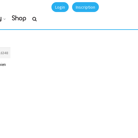
Login
Inscription
y
Shop
16348
bien